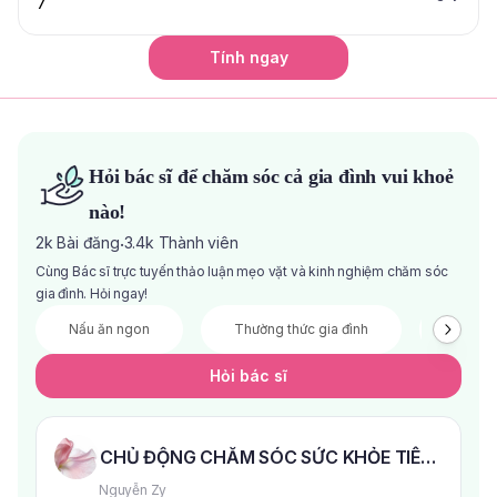
Tính ngay
Hỏi bác sĩ để chăm sóc cả gia đình vui khoẻ
nào!
2k
Bài đăng
3.4k
Thành viên
·
Cùng Bác sĩ trực tuyến thảo luận mẹo vặt và kinh nghiệm chăm sóc
gia đình. Hỏi ngay!
Nấu ăn ngon
Thường thức gia đình
Đầu tư 
Hỏi bác sĩ
CHỦ ĐỘNG CHĂM SÓC SỨC KHỎE TIÊU HÓA 
Nguyễn Zy