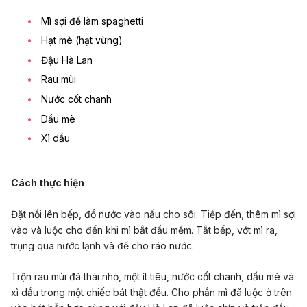
Mì sợi để làm spaghetti
Hạt mè (hạt vừng)
Đậu Hà Lan
Rau mùi
Nước cốt chanh
Dầu mè
Xì dầu
Cách thực hiện
Đặt nồi lên bếp, đổ nước vào nấu cho sôi. Tiếp đến, thêm mì sợi
vào và luộc cho đến khi mì bắt đầu mềm. Tắt bếp, vớt mì ra,
trụng qua nước lạnh và để cho ráo nước.
Trộn rau mùi đã thái nhỏ, một ít tiêu, nước cốt chanh, dầu mè và
xì dầu trong một chiếc bát thật đều. Cho phần mì đã luộc ở trên