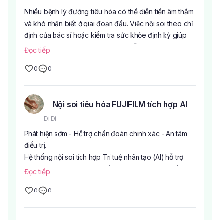
Nhiều bệnh lý đường tiêu hóa có thể diễn tiến âm thầm
và khó nhận biết ở giai đoạn đầu. Việc nội soi theo chỉ
định của bác sĩ hoặc kiểm tra sức khỏe định kỳ giúp
theo dõi tình trạng hệ tiêu hóa và hỗ trợ phát hiện sớm
Đọc tiếp
các bất thường.
0
0
Tại Bệnh viện Âu Cơ, dịch vụ Nội soi tiêu hóa không
đau được đầu tư với:
Hệ thống nội soi Fujifilm (Nhật Bản)
Nội soi tiêu hóa FUJIFILM tích hợp AI
Tích hợp Trí tuệ nhân tạo (AI) hỗ trợ bác sĩ trong quá
trình quan sát hình ảnh nội soi
Di Di
Hình ảnh sắc nét, hỗ trợ đánh giá chính xác hơn
Phát hiện sớm - Hỗ trợ chẩn đoán chính xác - An tâm
Quy trình nhẹ nhàng, đảm bảo an toàn theo quy trình
điều trị.
chuyên môn
Hệ thống nội soi tích hợp Trí tuệ nhân tạo (AI) hỗ trợ
Đội ngũ bác sĩ giàu kinh nghiệm
bác sĩ nhận diện sớm các tổn thương nghi ngờ, kết hợp
Đọc tiếp
Nội soi tiêu hóa được bác sĩ chỉ định trong nhiều
hình ảnh sắc nét, góp phần nâng cao hiệu quả tầm
trường hợp như có triệu chứng đường tiêu hóa, cần
0
0
soát các bệnh lý đường tiêu hóa.
kiểm tra theo dõi hoặc tầm soát theo độ tuổi và yếu tố
nguy cơ.