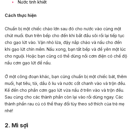
Nước tinh khiết
Cách thực hiện
Chuẩn bị một chiếc chảo lớn sau đó cho nước vào cùng một
chút muối. Đun trên bếp cho đến khi bắt đầu sôi rồi lại tiếp tục
cho gạo lứt vào. Vặn nhỏ lửa, đậy nắp chảo và nấu cho đến
khi gạo lứt chín mềm. Nấu xong, bạn tắt bếp và để yên một lúc
cho nguội. Hoặc bạn cũng có thể dùng nồi cơm điện có chế độ
nấu cơm gạo lứt để nấu.
Ở một công đoạn khác, bạn cũng chuẩn bị một chiếc bát, thêm
muối, hạt tiêu, tỏi, dầu ô liu và nước cốt chanh vào và trộn đều.
Kế đến cho phần cơm gạo lứt vừa nấu ở trên vào và trộn đều.
Sau cùng cho các thành phần còn lại vào rồi dùng ngay. Các
thành phần rau củ có thể thay đổi tùy theo sở thích của trẻ mẹ
nhé!
2. Mì sợi