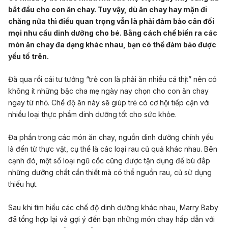
bắt đầu cho con ăn chay. Tuy vậy, dù ăn chay hay mặn đi
chăng nữa thì điều quan trọng vẫn là phải đảm bảo cân đối
mọi nhu cầu dinh dưỡng cho bé. Bằng cách chế biến ra các
món ăn chay đa dạng khác nhau, bạn có thể đảm bảo được
yếu tố trên.
Đã qua rồi cái tư tưởng “trẻ con là phải ăn nhiều cá thịt” nên có
không ít những bậc cha mẹ ngày nay chọn cho con ăn chay
ngay từ nhỏ. Chế độ ăn này sẽ giúp trẻ có cơ hội tiếp cận với
nhiều loại thực phẩm dinh dưỡng tốt cho sức khỏe.
Đa phần trong các món ăn chay, nguồn dinh dưỡng chính yếu
là đến từ thực vật, cụ thể là các loại rau củ quả khác nhau. Bên
cạnh đó, một số loại ngũ cốc cũng được tận dụng để bù đắp
những dưỡng chất cần thiết mà có thể nguồn rau, củ sử dụng
thiếu hụt.
Sau khi tìm hiểu các chế độ dinh dưỡng khác nhau, Marry Baby
đã tổng hợp lại và gợi ý đến bạn những món chay hấp dẫn với