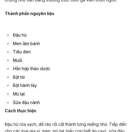
Thành phần nguyên liệu
Đậu hũ
Men làm bánh
Tiêu đen
Muối
Hỗn hợp thảo dược
Bột tỏi
Bột hành tây
Mù tạt
Sữa đậu nành
Cách thực hiện
Đậu hũ rửa sạch, để ráo rồi cắt thành từng miếng nhỏ. Tiếp đến
cho các loại gia vị, men, mù tạt (nếu con biết ăn cay), sữa đậu