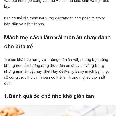
vào bát hỗn hợp cùng với đậu Hà Lan đã luộc chín và trộn đều
tay.
Bạn có thể rắc thêm hạt vừng để trang trí cho phần mì trông
hấp dẫn và bắt mắt hơn.
Mách mẹ cách làm vài món ăn chay dành
cho bữa xế
Trẻ em khá hào hứng với những món ăn vặt, nhưng bạn cũng
không nên lầm tưởng rằng thực đơn ăn chay sẽ vắng bóng
những món ăn vặt này nhé! Hãy để Marry Baby mách bạn một
số công thức thú vị mà bạn có thể làm trong một số dịp nhất
định.
1. Bánh quả óc chó nho khô giòn tan