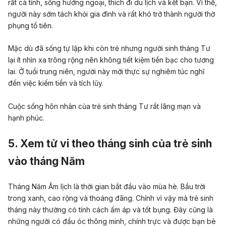
rất
cá tính
, sống hướng ngoại, thích đi
du lịch
và kết bạn. Vì thế,
người này sớm tách khỏi gia đình và rất khó trở thành người thờ
phụng tổ tiên.
Mặc dù đã sống
tự lập
khi còn trẻ nhưng
người
sinh tháng Tư
lại ít nhìn xa trông rộng nên không tiết kiệm tiền bạc cho tương
lai. Ở tuổi trung niên,
người này
mới thực sự nghiêm túc nghĩ
đến việc kiếm tiền và tích lũy.
Cuộc sống hôn nhân của trẻ sinh tháng Tư rất lãng mạn và
hạnh phúc.
5. Xem tử vi theo tháng sinh của trẻ sinh
vào tháng Năm
Tháng Năm Âm lịch là thời gian bắt đầu vào
mùa hè
. Bầu trời
trong xanh, cao rộng và thoáng đãng. Chính vì vậy mà trẻ sinh
tháng này thường có tính cách ấm áp và tốt bụng. Đây cũng là
những người có đầu óc
thông minh
, chính trực và được bạn bè