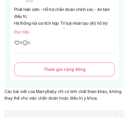
trình quan sát hình ảnh nội soi
Di Di
Hình ảnh sắc nét, hỗ trợ đánh giá chính xác hơn
Phát hiện sớm - Hỗ trợ chẩn đoán chính xác - An tâm
Quy trình nhẹ nhàng, đảm bảo an toàn theo quy trình
điều trị.
chuyên môn
Hệ thống nội soi tích hợp Trí tuệ nhân tạo (AI) hỗ trợ
Đội ngũ bác sĩ giàu kinh nghiệm
bác sĩ nhận diện sớm các tổn thương nghi ngờ, kết hợp
Đọc tiếp
Nội soi tiêu hóa được bác sĩ chỉ định trong nhiều
hình ảnh sắc nét, góp phần nâng cao hiệu quả tầm
trường hợp như có triệu chứng đường tiêu hóa, cần
0
0
soát các bệnh lý đường tiêu hóa.
kiểm tra theo dõi hoặc tầm soát theo độ tuổi và yếu tố
nguy cơ.
Tham gia cộng đồng
Các bài viết của MarryBaby chỉ có tính chất tham khảo, không
thay thế cho việc chẩn đoán hoặc điều trị y khoa.