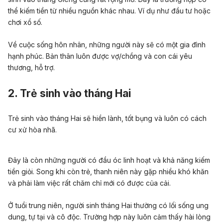
thể kiếm tiền từ nhiều nguồn khác nhau. Ví dụ như đầu tư hoặc
chơi xổ số.
Về cuộc sống
hôn nhân
, những người này sẽ có một
gia đình
hạnh phúc.
Bản thân
luôn được vợ/chồng và con cái yêu
thương, hỗ trợ.
2. Trẻ sinh vào tháng Hai
Trẻ sinh vào tháng Hai sẽ hiền lành, tốt bụng và l
uôn có cách
cư xử hòa nhã.
Đây là còn những người có đầu óc linh hoạt và
khả năng
kiếm
tiền giỏi. Song khi còn
trẻ, thanh niên này
gặp nhiều khó khăn
và phải làm việc rất chăm chỉ mới có được của cải.
Ở tuổi trung niên, người sinh tháng
Hai
thường có lối sống ung
dung, tự tại và cô độc.
Trường hợp này
luôn cảm thấy hài lòng