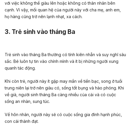
với việc không thể giàu lên hoặc không có thân nhân bên
cạnh. Vì vậy, m
ối
quan hệ
của
người này
với cha mẹ, anh em,
họ hàng cũng trở nên lạnh nhạt, xa cách.
3. Trẻ sinh vào tháng Ba
Trẻ sinh vào tháng Ba thường có tính
kiên nhẫn
và suy nghĩ sâu
sắc.
Bé luôn
tự tin vào chính mình và ít bị những người xung
quanh tác động.
Khi còn trẻ
,
người này ít gặp
may mắn
về tiền bạc, song ở tuổi
trung niên lại trở nên giàu có, sống tốt bụng và hào phóng. Khi
về già, người sinh tháng Ba càng nhiều của cải và có cuộc
sống an nhàn, sung túc.
Về hôn nhân, người này sẽ có cuộc sống gia đình
hạnh phúc
,
con cái thành đạt.