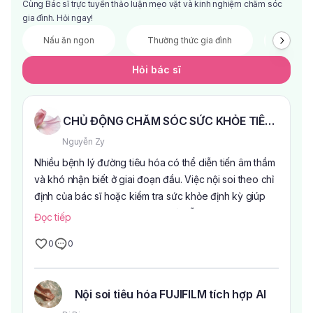
Cùng Bác sĩ trực tuyến thảo luận mẹo vặt và kinh nghiệm chăm sóc
gia đình. Hỏi ngay!
Nấu ăn ngon
Thường thức gia đình
Đầu tư 
Hỏi bác sĩ
CHỦ ĐỘNG CHĂM SÓC SỨC KHỎE TIÊU HÓA 
Nguyễn Zy
Nhiều bệnh lý đường tiêu hóa có thể diễn tiến âm thầm
và khó nhận biết ở giai đoạn đầu. Việc nội soi theo chỉ
định của bác sĩ hoặc kiểm tra sức khỏe định kỳ giúp
theo dõi tình trạng hệ tiêu hóa và hỗ trợ phát hiện sớm
Đọc tiếp
các bất thường.
0
0
Tại Bệnh viện Âu Cơ, dịch vụ Nội soi tiêu hóa không
đau được đầu tư với:
Hệ thống nội soi Fujifilm (Nhật Bản)
Nội soi tiêu hóa FUJIFILM tích hợp AI
Tích hợp Trí tuệ nhân tạo (AI) hỗ trợ bác sĩ trong quá