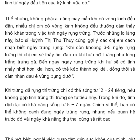
tính từ ngày đầu tiên của kỳ kinh vừa có.”
Thế nhưng, không phải ai cũng may mắn khi có vòng kinh đều
đặn, nhiều chị em có vòng kinh không đều thường cảm thấy
khó khăn trong việc tính ngày rụng trứng. Trước những lo lắng
này, bác sĩ Huỳnh Thị Thu Thủy cũng gợi ý các chị em cách
nhận biết ngày trứng rụng: “Khi còn khoảng 3-5 ngày rụng
trứng thì chị em sẽ thấy âm đạo ra khí hư nhớt loãng như lòng
trắng trứng gà. Đến ngay ngày rụng trứng khí hư sẽ có tính
nhầy nhớt hơn, dai hơn, có thể kéo thành sợi dài, đồng thời sẽ
cảm nhận đau ê vùng bụng dưới”.
Khi trứng đã rụng thì trứng chỉ có thể sống từ 12 – 24 tiếng, nếu
không gặp tinh trùng thì trứng sẽ tự tiêu hủy. Trong khi đó, tinh
dịch lại có khả năng sống từ 5 – 7 ngày. Chính vì thế, bạn có
thể không canh đúng ngày trứng rụng, nhưng nếu quan hệ
trước đó vài ngày khả năng thụ thai cũng sẽ rất cao.
Thế mới biết, ngoài việc quan tâm đến sức khỏe của mình, giữ