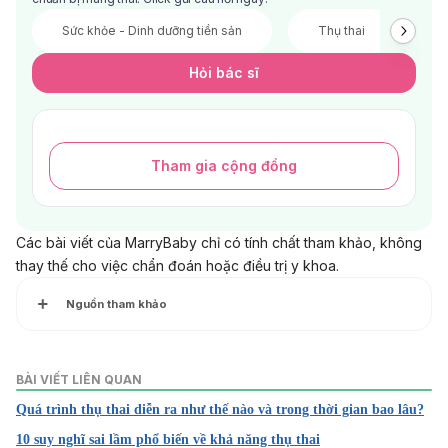
Sức khỏe - Dinh dưỡng tiền sản
Thụ thai
V
Hỏi bác sĩ
Tham gia cộng đồng
Các bài viết của MarryBaby chỉ có tính chất tham khảo, không
thay thế cho việc chẩn đoán hoặc điều trị y khoa.
Nguồn tham khảo
1. Female fertility: Why lifestyle choices count
BÀI VIẾT LIÊN QUAN
https://www.mayoclinic.org/healthy-lifestyle/getting-
Quá trình thụ thai diễn ra như thế nào và trong thời gian bao lâu?
pregnant/in-depth/female-fertility/art-20045887
10 suy nghĩ sai lầm phổ biến về khả năng thụ thai