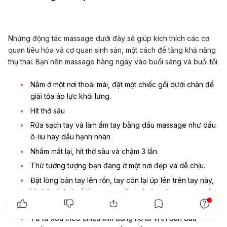
Những động tác massage dưới đây sẽ giúp kích thích các cơ
quan tiêu hóa và cơ quan sinh sản, một cách để tăng khả năng
thụ thai. Bạn nên massage hàng ngày vào buổi sáng và buổi tối.
Nằm ở một nơi thoải mái, đặt một chiếc gối dưới chân để
giải tỏa áp lực khỏi lưng.
Hít thở sâu
Rửa sạch tay và làm ấm tay bằng dầu massage như dầu
ô-liu hay dầu hạnh nhân
Nhắm mắt lại, hít thở sâu và chậm 3 lần.
Thử tưởng tượng bạn đang ở một nơi đẹp và dễ chịu.
Đặt lòng bàn tay lên rốn, tay còn lại úp lên trên tay này,
hít thở vài hơi để làm quen với vị trí của các cơ quan trên
x
bụng.
Từ từ xoa theo chiều kim đồng hồ từ vị trí ban đầu