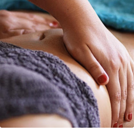
5. What is Male Infertility?
https://www.urologyhealth.org/urology-a-z/m/male-
infertility
Truy cập ngày 30/03/2022
6. Lifestyle causes of male infertility
https://www.ncbi.nlm.nih.gov/pmc/articles/PMC5922227/
Truy cập ngày 30/03/2022