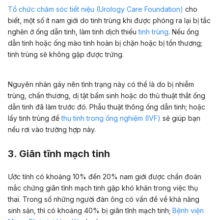
Tổ chức chăm sóc tiết niệu (Urology Care Foundation)
cho
biết, một số ít nam giới do tinh trùng khi được phóng ra lại bị tắc
nghẽn ở ống dẫn tinh, làm tinh dịch thiếu
tinh trùng
. Nếu ống
dẫn tinh hoặc ống mào tinh hoàn bị chặn hoặc bị tổn thương;
tinh trùng sẽ không gặp được trứng.
Nguyên nhân gây nên tình trạng này có thể là do bị nhiễm
trùng, chấn thương, dị tật bẩm sinh hoặc do thủ thuật thắt ống
dẫn tinh đã làm trước đó. Phẫu thuật thông ống dẫn tinh; hoặc
lấy tinh trùng để
thụ tinh trong ống nghiệm (IVF)
sẽ giúp bạn
nếu rơi vào trường hợp này.
3. Giãn tĩnh mạch tinh
Ước tính có khoảng 10% đến 20% nam giới được chẩn đoán
mắc chứng giãn tĩnh mạch tinh gặp khó khăn trong việc thụ
thai. Trong số những người đàn ông có vấn đề về khả năng
sinh sản, thì có khoảng 40% bị giãn tĩnh mạch tinh;
Bệnh viện