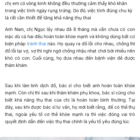
chị em có vòng kinh không đều thường cảm thấy khó khăn
trong việc tính ngày rụng trứng. Do đó, việc tính đúng chu kỳ
là rất cần thiết để tăng khả năng thụ thai
Anh Nam, chị Ngọc lấy nhau đã 8 tháng mà vẫn chưa có con
mặc dù cả hai đều hoàn toàn khỏe mạnh và không dùng bất cứ
biện pháp
tránh thai
nào. Họ quay ra đổ lỗi cho nhau, chồng thì
đổ lỗi tại vợ, vợ thì nghi ngờ chồng nhậu nhẹt chơi bời nhiều nên
khó có con. Cuối cùng, họ đưa nhau đến bệnh viện để được
thăm khám.
Sau khi làm tinh dịch đồ, bác sĩ cho biết anh hoàn toàn khỏe
mạnh. Còn chị thì sau khi thăm khám phụ khoa, bác sĩ cũng cho
biết khả năng thụ thai của chị là hoàn toàn bình thường. Tại
đây, sau khi được bác sĩ tư vấn, họ mới biết rằng, để có thể thụ
thai, ngoài yếu tố cơ thể khỏe mạnh ra thì việc đóng vai trò
quyết định dẫn đến việc thụ thai chính là yếu tố yêu đúng lúc.