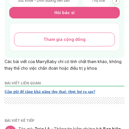
Sức khỏe - Dinh dưỡng tiền sản
Thụ thai
V
Hỏi bác sĩ
Tham gia cộng đồng
Các bài viết của MarryBaby chỉ có tính chất tham khảo, không
thay thế cho việc chẩn đoán hoặc điều trị y khoa.
BÀI VIẾT LIÊN QUAN
Gần gũi để tăng khả năng thụ thai: thực hư ra sao?
BÀI VIẾT KẾ TIẾP
Tác giả:
Trúc Lê
Thông tin kiểm chứng bởi
Ban biên