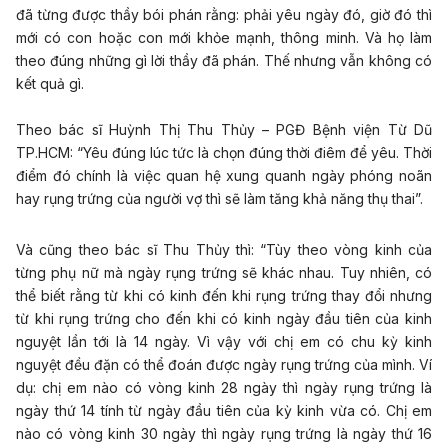
đã từng được thầy bói phán rằng: phải yêu ngày đó, giờ đó thì
mới có con hoặc con mới khỏe mạnh, thông minh. Và họ làm
theo đúng những gì lời thầy đã phán. Thế nhưng vẫn không có
kết quả gì.
Theo bác sĩ Huỳnh Thị Thu Thủy – PGĐ Bệnh viện Từ Dũ
TP.HCM: “Yêu đúng lúc tức là chọn đúng thời điêm để yêu. Thời
điểm đó chính là việc quan hệ xung quanh ngày phóng noãn
hay rụng trứng của người vợ thì sẽ làm tăng khả năng thụ thai”.
Và cũng theo bác sĩ Thu Thủy thì: “Tùy theo vòng kinh của
từng phụ nữ mà ngày rụng trứng sẽ khác nhau. Tuy nhiên, có
thể biết rằng từ khi có kinh đến khi rụng trứng thay đổi nhưng
từ khi rụng trứng cho đến khi có kinh ngày đầu tiên của kinh
nguyệt lần tới là 14 ngày. Vì vậy với chị em có chu kỳ kinh
nguyệt đều đặn có thể đoán được ngày rụng trứng của mình. Ví
dụ: chị em nào có vòng kinh 28 ngày thì ngày rụng trứng là
ngày thứ 14 tính từ ngày đầu tiên của kỳ kinh vừa có. Chị em
nào có vòng kinh 30 ngày thì ngày rụng trứng là ngày thứ 16