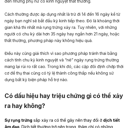
đến những phụ nữ có kinh nguyệt thất thường.
Cách thường được áp dụng nhất là trừ đi 14 đến 16 ngày kể từ
ngày bạn nghĩ sẽ bắt đầu kỳ kinh tiếp theo. Đó là khoảng thời
gian khả thi nhất mà rụng trứng xảy ra. Tuy nhiên, với những
người có chu kỳ dài hơn 35 ngày hay ngắn hơn 21 ngày, hoặc
thất thường, phương pháp này không hiệu quả.
Điều này cũng giải thích vì sao phương pháp tránh thai bằng
cách tính chu kỳ kinh nguyệt và “né” ngày rụng trứng thường
mang lại rủi ro rất cao. Trong khi đó, các cặp đôi định chớp thời
cơ để thụ thai cũng có tỷ lệ thành công thấp nếu không sử
dụng bất kỳ biện pháp hỗ trợ nào.
Có dấu hiệu hay triệu chứng gì có thể xảy
ra hay không?
Sự rụng trứng
sắp xảy ra có thể gây nên thay đổi ở
dịch tiết
âm đạo
. Dịch tiết thường trở nên trong, thậm chí có những