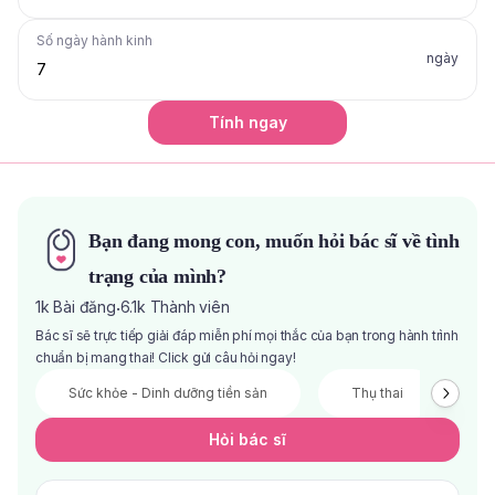
Số ngày hành kinh
ngày
Tính ngay
Bạn đang mong con, muốn hỏi bác sĩ về tình
trạng của mình?
1k
Bài đăng
6.1k
Thành viên
·
Bác sĩ sẽ trực tiếp giải đáp miễn phí mọi thắc của bạn trong hành trình
chuẩn bị mang thai! Click gửi câu hỏi ngay!
Sức khỏe - Dinh dưỡng tiền sản
Thụ thai
V
Hỏi bác sĩ