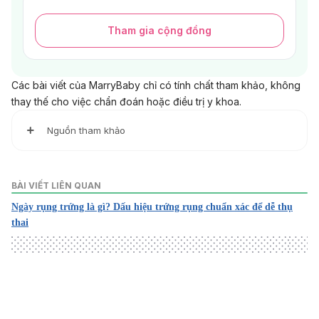
Tham gia cộng đồng
Các bài viết của MarryBaby chỉ có tính chất tham khảo, không
thay thế cho việc chẩn đoán hoặc điều trị y khoa.
Nguồn tham khảo
How can I tell when I’m ovulating?
https://www.nhs.uk/common-health-questions/womens-
BÀI VIẾT LIÊN QUAN
health/how-can-i-tell-when-i-am-ovulating/
Ngày rụng trứng là gì? Dấu hiệu trứng rụng chuẩn xác để dễ thụ
Ovulation signs
thai
https://www.pregnancybirthbaby.org.au/ovulation-signs
Getting pregnant
https://www.mayoclinic.org/healthy-lifestyle/getting-
pregnant/expert-answers/ovulation-signs/faq-20058000
Ovulation Symptoms
https://americanpregnancy.org/getting-pregnant/signs-
Loading