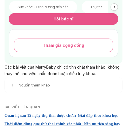
Sức khỏe - Dinh dưỡng tiền sản
Thụ thai
V
Hỏi bác sĩ
Tham gia cộng đồng
Các bài viết của MarryBaby chỉ có tính chất tham khảo, không
thay thế cho việc chẩn đoán hoặc điều trị y khoa.
Nguồn tham khảo
Contraceptive patch
https://www.nhs.uk/conditions/contraception/contraceptiv
BÀI VIẾT LIÊN QUAN
e-patch/
Quan hệ sau 15 ngày thụ thai được chưa? Giải đáp theo khoa học
Birth Control Patch
Thời điểm dùng que thử thai chính xác nhất: Nên ưu tiên sáng hay
https://www.plannedparenthood.org/learn/birth-