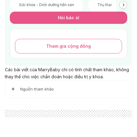
Sức khỏe - Dinh dưỡng tiền sản
Thụ thai
V
Hỏi bác sĩ
Tham gia cộng đồng
Các bài viết của MarryBaby chỉ có tính chất tham khảo, không
thay thế cho việc chẩn đoán hoặc điều trị y khoa.
Nguồn tham khảo
http://hy.health.gov.il/eng/?CategoryID=287&ArticleID=150
https://www.ncbi.nlm.nih.gov/pmc/articles/PMC2324148/
https://www.acog.org/womens-health/faqs/urinary-tract-
infections