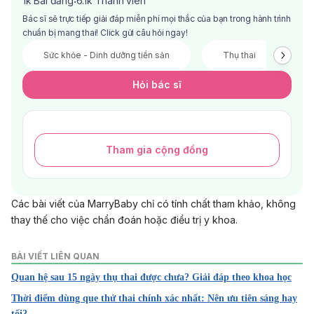
1k
Bài đăng
6.1k
Thành viên
·
Bác sĩ sẽ trực tiếp giải đáp miễn phí mọi thắc của bạn trong hành trình
chuẩn bị mang thai! Click gửi câu hỏi ngay!
Sức khỏe - Dinh dưỡng tiền sản
Thụ thai
V
Hỏi bác sĩ
Tham gia cộng đồng
Các bài viết của MarryBaby chỉ có tính chất tham khảo, không
thay thế cho việc chẩn đoán hoặc điều trị y khoa.
BÀI VIẾT LIÊN QUAN
Quan hệ sau 15 ngày thụ thai được chưa? Giải đáp theo khoa học
Thời điểm dùng que thử thai chính xác nhất: Nên ưu tiên sáng hay
tối?