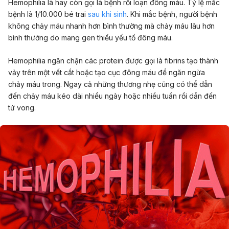
Hemophilia là hay còn gọi là bệnh rối loạn đông máu. Tỷ lệ mắc
bệnh là 1/10.000 bé trai
sau khi sinh
. Khi mắc bệnh, người bệnh
không chảy máu nhanh hơn bình thường mà chảy máu lâu hơn
bình thường do mang gen thiếu yếu tố đông máu.
Hemophilia ngăn chặn các protein được gọi là fibrins tạo thành
vảy trên một vết cắt hoặc tạo cục đông máu để ngăn ngừa
chảy máu trong. Ngay cả những thương nhẹ cũng có thể dẫn
đến chảy máu kéo dài nhiều ngày hoặc nhiều tuần rồi dẫn đến
tử vong.