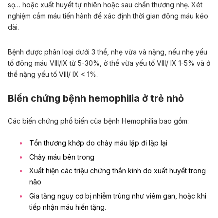
sọ… hoặc xuất huyết tự nhiên hoặc sau chấn thương nhẹ. Xét
nghiệm cầm máu tiến hành để xác định thời gian đông máu kéo
dài.
Bệnh được phân loại dưới 3 thể, nhẹ vừa và nặng, nếu nhẹ yếu
tố đông máu VIII/IX từ 5-30%, ở thể vừa yếu tố VIII/ IX 1-5% và ở
thể nặng yếu tố VIII/ IX < 1%.
Biến chứng bệnh hemophilia ở trẻ nhỏ
Các biến chứng phổ biến của bệnh Hemophilia bao gồm:
Tổn thương khớp do chảy máu lặp đi lặp lại
Chảy máu bên trong
Xuất hiện các triệu chứng thần kinh do xuất huyết trong
não
Gia tăng nguy cơ bị nhiễm trùng như viêm gan, hoặc khi
tiếp nhận máu hiến tặng.