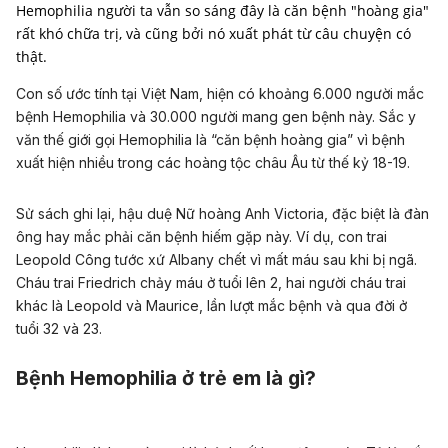
Hemophilia người ta vẫn so sáng đây là căn bệnh "hoàng gia"
rất khó chữa trị, và cũng bởi nó xuất phát từ câu chuyện có
thật.
Con số ước tính tại Việt Nam, hiện có khoảng 6.000 người mắc
bệnh Hemophilia và 30.000 người mang gen bệnh này. Sắc y
văn thế giới gọi Hemophilia là “căn bệnh hoàng gia” vì bệnh
xuất hiện nhiều trong các hoàng tộc châu Âu từ thế kỷ 18-19.
Sử sách ghi lại, hậu duệ Nữ hoàng Anh Victoria, đặc biệt là đàn
ông hay mắc phải căn bệnh hiếm gặp này. Ví dụ, con trai
Leopold Công tước xứ Albany chết vì mất máu sau khi bị ngã.
Cháu trai Friedrich chảy máu ở tuổi lên 2, hai người cháu trai
khác là Leopold và Maurice, lần lượt mắc bệnh và qua đời ở
tuổi 32 và 23.
Bệnh Hemophilia ở trẻ em là gì?