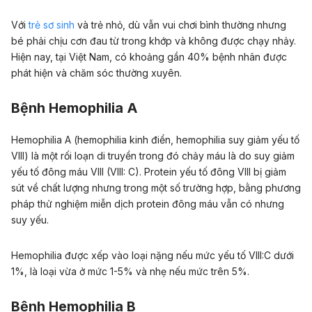
Với
trẻ sơ sinh
và trẻ nhỏ, dù vẫn vui chơi bình thường nhưng
bé phải chịu cơn đau từ trong khớp và không được chạy nhảy.
Hiện nay, tại Việt Nam, có khoảng gần 40% bệnh nhân được
phát hiện và chăm sóc thường xuyên.
Bệnh Hemophilia A
Hemophilia A (hemophilia kinh điển, hemophilia suy giảm yếu tố
VIII) là một rối loạn di truyền trong đó chảy máu là do suy giảm
yếu tố đông máu VIII (VIII: C). Protein yếu tố đông VIII bị giảm
sút về chất lượng nhưng trong một số trường hợp, bằng phương
pháp thử nghiệm miễn dịch protein đông máu vẫn có nhưng
suy yếu.
Hemophilia được xếp vào loại nặng nếu mức yếu tố VIII:C dưới
1%, là loại vừa ở mức 1-5% và nhẹ nếu mức trên 5%.
Bệnh Hemophilia B