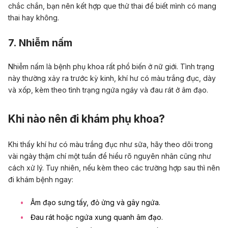
chắc chắn, bạn nên kết hợp que thử thai để biết mình có mang
thai hay không.
7. Nhiễm nấm
Nhiễm nấm là bệnh phụ khoa rất phổ biến ở nữ giới. Tình trạng
này thường xảy ra trước kỳ kinh, khí hư có màu trắng đục, dày
và xốp, kèm theo tình trạng ngứa ngáy và đau rát ở âm đạo.
Khi nào nên đi khám phụ khoa?
Khi thấy khí hư có màu trắng đục như sữa, hãy theo dõi trong
vài ngày thậm chí một tuần để hiểu rõ nguyên nhân cũng như
cách xử lý. Tuy nhiên, nếu kèm theo các trường hợp sau thì nên
đi khám bệnh ngay:
Âm đạo sưng tấy, đỏ ửng và gây ngứa.
Đau rát hoặc ngứa xung quanh âm đạo.