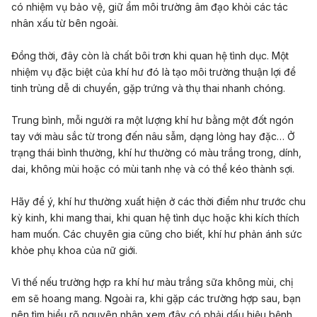
có nhiệm vụ bảo vệ, giữ ẩm môi trường âm đạo khỏi các tác
nhân xấu từ bên ngoài.
Đồng thời, đây còn là chất bôi trơn khi quan hệ tình dục. Một
nhiệm vụ đặc biệt của khí hư đó là tạo môi trường thuận lợi để
tinh trùng dễ di chuyển, gặp trứng và thụ thai nhanh chóng.
Trung bình, mỗi người ra một lượng khí hư bằng một đốt ngón
tay với màu sắc từ trong đến nâu sẫm, dạng lỏng hay đặc… Ở
trạng thái bình thường, khí hư thường có màu trắng trong, dính,
dai, không mùi hoặc có mùi tanh nhẹ và có thể kéo thành sợi.
Hãy để ý, khí hư thường xuất hiện ở các thời điểm như trước chu
kỳ kinh, khi mang thai, khi quan hệ tình dục hoặc khi kích thích
ham muốn. Các chuyên gia cũng cho biết, khí hư phản ánh sức
khỏe phụ khoa của nữ giới
.
Vì thế nếu trường hợp ra khí hư màu trắng sữa không mùi, chị
em sẽ hoang mang. Ngoài ra, khi gặp các trường hợp sau, bạn
nên tìm hiểu rõ nguyên nhân xem đây có phải dấu hiệu bệnh