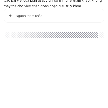
Các bài viết của MarryBaby chỉ có tính chất tham khảo, không
thay thế cho việc chẩn đoán hoặc điều trị y khoa.
Nguồn tham khảo
Vaginal discharge
https://www.nhs.uk/conditions/vaginal-discharge/
Vaginal Discharge: What’s Abnormal?
https://www.webmd.com/women/guide/vaginal-
discharge-whats-abnormal
Vaginal discharge
Loading
https://www.sutterhealth.org/health/teens/female/vaginal-
discharge
Vaginal Discharge: Symptoms & Signs
https://www.medicinenet.com/vaginal_discharge/symptom
s.htm
Thick White Vaginal Discharge: Causes and Reasons for
White Mucus
https://flo.health/menstrual-cycle/health/vaginal-
discharge/thick-white-vaginal-discharge