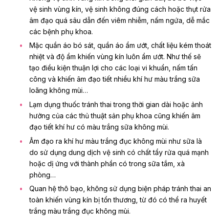
vệ sinh vùng kín, vệ sinh không đúng cách hoặc thụt rửa
âm đạo quá sâu dẫn đến viêm nhiễm, nấm ngứa, dễ mắc
các bệnh phụ khoa.
Mặc quần áo bó sát, quần áo ẩm ướt, chất liệu kém thoát
nhiệt và độ ẩm khiến vùng kín luôn ẩm ướt. Như thế sẽ
tạo điều kiện thuận lợi cho các loại vi khuẩn, nấm tấn
công và khiến âm đạo tiết nhiều khí hư màu trắng sữa
loãng không mùi…
Lạm dụng
thuốc tránh thai
trong thời gian dài hoặc ảnh
hưởng của các thủ thuật sản phụ khoa cũng khiến âm
đạo tiết khí hư có màu trắng sữa không mùi.
Âm đạo ra khí hư màu trắng đục không mùi như sữa là
do sử dụng dung dịch vệ sinh có chất tẩy rửa quá mạnh
hoặc dị ứng với thành phần có trong sữa tắm, xà
phòng…
Quan hệ thô bạo, không sử dụng biện pháp tránh thai an
toàn khiến vùng kín bị tổn thương, từ đó có thể ra huyết
trắng màu trắng đục không mùi.