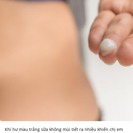
Khí hư màu trắng sữa không mùi tiết ra nhiều khiến chị em