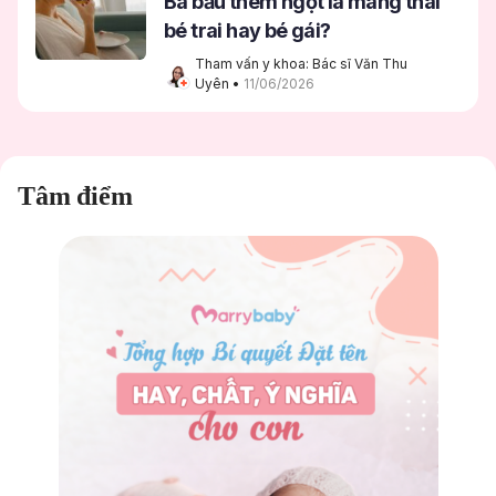
Bà bầu thèm ngọt là mang thai
bé trai hay bé gái?
Tham vấn y khoa: Bác sĩ Văn Thu 
Uyên
 • 
11/06/2026
Tâm điểm