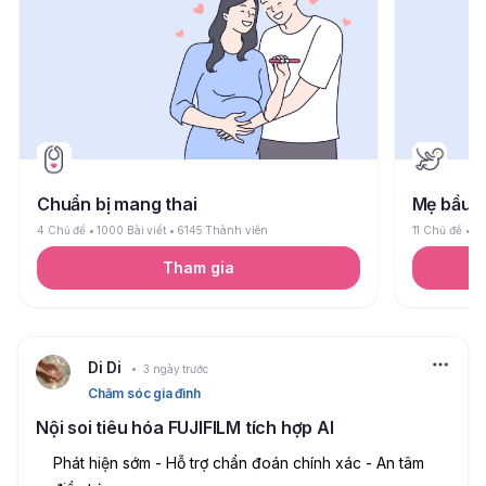
Chuẩn bị mang thai
Mẹ bầu
4 Chủ đề
1000 Bài viết
6145 Thành viên
11 Chủ đề
26
Tham gia
Di Di
3 ngày trước
Chăm sóc gia đình
Nội soi tiêu hóa FUJIFILM tích hợp AI
Phát hiện sớm - Hỗ trợ chẩn đoán chính xác - An tâm 