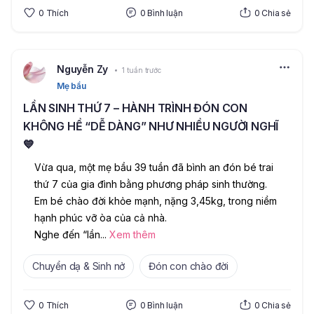
0
Thích
0
Bình luận
0
Chia sẻ
Nguyễn Zy
1 tuần trước
Mẹ bầu
LẦN SINH THỨ 7 – HÀNH TRÌNH ĐÓN CON
KHÔNG HỀ “DỄ DÀNG” NHƯ NHIỀU NGƯỜI NGHĨ
💙
Vừa qua, một mẹ bầu 39 tuần đã bình an đón bé trai 
thứ 7 của gia đình bằng phương pháp sinh thường. 
Em bé chào đời khỏe mạnh, nặng 3,45kg, trong niềm 
hạnh phúc vỡ òa của cả nhà.
Nghe đến “lần
...
Xem thêm
Chuyển dạ & Sinh nở
Đón con chào đời
0
Thích
0
Bình luận
0
Chia sẻ