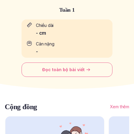
Tuần 1
Chiều dài
-
cm
Cân nặng
-
Đọc toàn bộ bài viết
Cộng đồng
Xem thêm