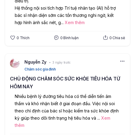
điều trị.
Hệ thống nội soi tích hợp Trí tuệ nhân tạo (AI) hỗ trợ 
bác sĩ nhận diện sớm các tổn thương nghi ngờ, kết 
hợp hình ảnh sắc nét, g
...
Xem thêm
0
Thích
0
Bình luận
0
Chia sẻ
Nguyễn Zy
3 ngày trước
Chăm sóc gia đình
CHỦ ĐỘNG CHĂM SÓC SỨC KHỎE TIÊU HÓA TỪ
HÔM NAY
Nhiều bệnh lý đường tiêu hóa có thể diễn tiến âm 
thầm và khó nhận biết ở giai đoạn đầu. Việc nội soi 
theo chỉ định của bác sĩ hoặc kiểm tra sức khỏe định 
kỳ giúp theo dõi tình trạng hệ tiêu hóa và 
...
Xem
thêm