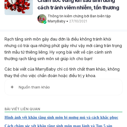
Chăm sóc vùng kín sau sinh đúng
cách tránh viêm nhiễm, tổn thương
Thông tin kiểm chứng bởi Ban biên tập 
MarryBaby
 • 
27/10/2021
Rạch tầng sinh môn gây đau đớn là điều không tránh khỏi
nhưng có trải qua những phút giây như vậy mới càng trân trọng
tình mẫu tử thiêng liêng. Hy vọng bài viết về cận cảnh sinh
thường rạch tầng sinh môn sẽ giúp ích cho bạn!
Các bài viết của MarryBaby chỉ có tính chất tham khảo, không
thay thế cho việc chẩn đoán hoặc điều trị y khoa.
Nguồn tham khảo
1. Episiotomy
https://my.clevelandclinic.org/health/treatments/22904-
BÀI VIẾT LIÊN QUAN
episiotomy
Hình ảnh vết khâu tầng sinh môn bị mưng mủ và cách khắc phục
Truy cập ngày 15/03/2023
Cách chăm sóc vết khâu tầng sinh môn mau lành và Top 5 sản