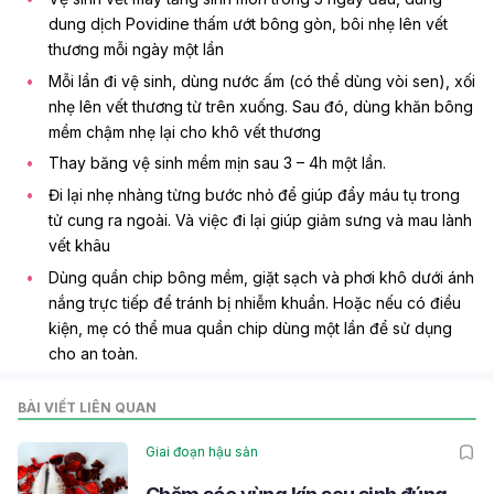
dung dịch Povidine thấm ướt bông gòn, bôi nhẹ lên vết
thương mỗi ngày một lần
Mỗi lần đi vệ sinh, dùng nước ấm (có thể dùng vòi sen), xối
nhẹ lên vết thương từ trên xuống. Sau đó, dùng khăn bông
mềm chậm nhẹ lại cho khô vết thương
Thay băng vệ sinh mềm mịn sau 3 – 4h một lần.
Đi lại nhẹ nhàng từng bước nhỏ để giúp đẩy máu tụ trong
tử cung ra ngoài. Và việc đi lại giúp giảm sưng và mau lành
vết khâu
Dùng quần chip bông mềm, giặt sạch và phơi khô dưới ánh
nắng trực tiếp để tránh bị nhiễm khuẩn. Hoặc nếu có điều
kiện, mẹ có thể mua quần chip dùng một lần để sử dụng
cho an toàn.
BÀI VIẾT LIÊN QUAN
Giai đoạn hậu sản