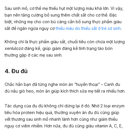
Sau sinh mổ, cơ thể mẹ thiếu hụt một lượng máu khá lớn. Vì vậy,
bạn nên tăng cường bổ sung thêm chất sắt cho cơ thể. Đặc
biệt, những mẹ cho con bú càng cần bổ sung thực phẩm giàu
sắt để ngăn ngừa nguy cơ
thiếu máu do thiếu sắt ở trẻ sơ sinh
.
Không chỉ là thực phẩm giàu sắt, chuối tiêu còn chứa một lượng
xenlulozơ đáng kể, giúp giảm đáng kể tình trạng táo bón
thường gặp ở các mẹ sau sinh.
4. Đu đủ
Chắc hẳn bạn đã từng nghe món ăn “huyền thoại” – Canh đu
đủ nấu giò heo, món ăn giúp kích thích sữa mẹ tiết ra nhiều hơn.
Tác dụng của đu đủ không chỉ dừng lại ở đó. Nhờ 2 loại enzym
tiêu hóa protein hiệu quả, thường xuyên ăn đu đủ cũng giúp
vết thương sau sinh mổ nhanh lành hơn cũng như giảm thiếu
nguy cơ viêm nhiễm. Hơn nữa, đu đủ cũng giàu vitamin A, C, E,