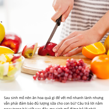
Sau sinh mổ nên ăn hoa quả gì để vết mổ nhanh lành nhưng
vẫn phải đảm bảo đủ lượng sữa cho con bú? Câu trả lời nằm
ngay trong bài viết sau đây, mẹ sinh mổ đừng bỏ lỡ nhé!